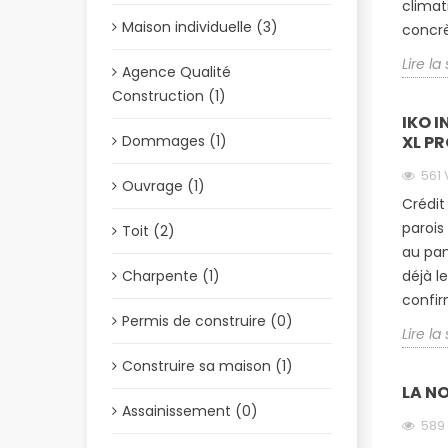
climat
Maison individuelle (3)
concrèt
Lire la
Agence Qualité
Construction (1)
IKO I
Dommages (1)
XL P
561
Ouvrage (1)
Crédit
parois
Toit (2)
au pan
Charpente (1)
déjà l
confir
Permis de construire (0)
Lire la
Construire sa maison (1)
LA NO
Assainissement (0)
589