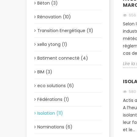
Béton (3)
MARC
656
Rénovation (10)
Selon 
Transition Energétique (11)
indust
météor
xella ytong (1)
réglem
cas de 
Batiment connecté (4)
Lire la
BIM (3)
ISOLA
eco solutions (6)
580
Fédérations (1)
Actis 
A l’he
Isolation (11)
isolan
leur f
Nominations (6)
et le...