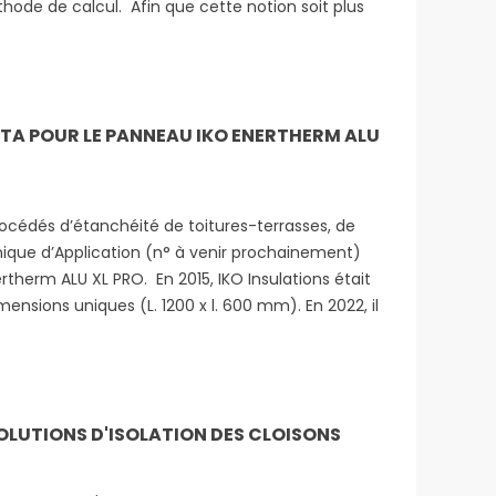
ode de calcul. Afin que cette notion soit plus
 DTA POUR LE PANNEAU IKO ENERTHERM ALU
rocédés d’étanchéité de toitures-terrasses, de
que d’Application (n° à venir prochainement)
therm ALU XL PRO. En 2015, IKO Insulations était
mensions uniques (L. 1200 x l. 600 mm). En 2022, il
SOLUTIONS D'ISOLATION DES CLOISONS