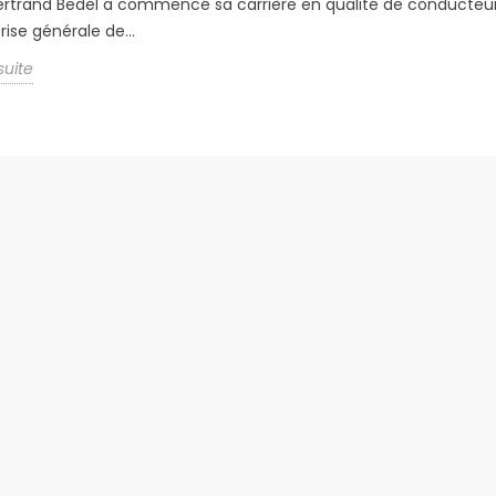
 Bertrand Bedel a commencé sa carrière en qualité de conducteu
rise générale de...
 suite