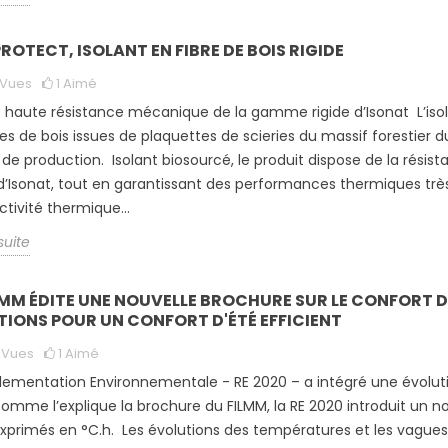
OTECT, ISOLANT EN FIBRE DE BOIS RIGIDE
Vues
1
Aimé
s haute résistance mécanique de la gamme rigide d’Isonat L’is
res de bois issues de plaquettes de scieries du massif forestier 
 de production. Isolant biosourcé, le produit dispose de la ré
 d’Isonat, tout en garantissant des performances thermiques très 
tivité thermique...
 suite
LMM ÉDITE UNE NOUVELLE BROCHURE SUR LE CONFORT D'É
TIONS POUR UN CONFORT D'ÉTÉ EFFICIENT
6
Vues
1
Aimé
lementation Environnementale - RE 2020 – a intégré une évoluti
 comme l’explique la brochure du FILMM, la RE 2020 introduit un n
xprimés en °C.h. Les évolutions des températures et les vagues