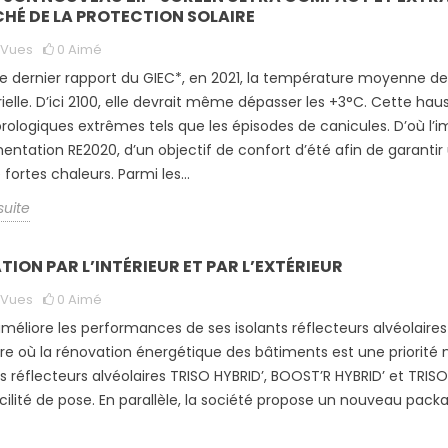
HÉ DE LA PROTECTION SOLAIRE
Vues
0
Aimé
le dernier rapport du GIEC*, en 2021, la température moyenne de l
rielle. D’ici 2100, elle devrait même dépasser les +3°C. Cette h
ologiques extrêmes tels que les épisodes de canicules. D’où l’im
entation RE2020, d’un objectif de confort d’été afin de garant
fortes chaleurs. Parmi les...
 suite
TION PAR L’INTÉRIEUR ET PAR L’EXTÉRIEUR
Vues
0
Aimé
améliore les performances de ses isolants réflecteurs alvéolair
ure où la rénovation énergétique des bâtiments est une priorité n
ts réflecteurs alvéolaires TRISO HYBRID’, BOOST’R HYBRID’ et TR
acilité de pose. En parallèle, la société propose un nouveau pac