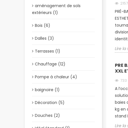
215
aménagement de sols
PRÉ-BA
extérieurs (1)
ESTHET
tourna
Bois (6)
divisi
Dalles (3)
identit
Lire la
Terrasses (1)
Chauffage (12)
PRE 
XXL E
Pompe à chaleur (4)
733
A l’oc
baignoire (1)
soluti
baies 
Décoration (5)
kg en 
Douches (2)
stand 
Lire la