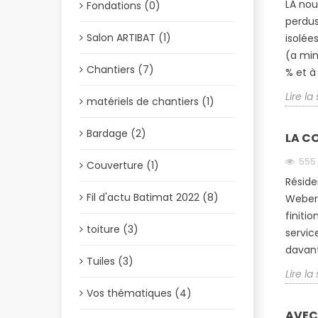
LA nou
Fondations (0)
perdus
Salon ARTIBAT (1)
isolée
(a min
Chantiers (7)
% et à l
Lire la
matériels de chantiers (1)
Bardage (2)
LA C
555
Couverture (1)
Réside
Fil d'actu Batimat 2022 (8)
Weber 
finiti
toiture (3)
servic
davan
Tuiles (3)
Lire la
Vos thématiques (4)
AVEC