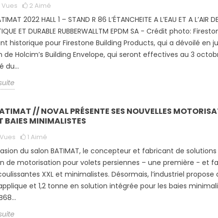
7
Vues
2
Aimé
TIMAT 2022 HALL 1 – STAND R 86 L’ÉTANCHEITE A L’EAU ET A L’AIR 
IQUE ET DURABLE RUBBERWALLTM EPDM SA - Crédit photo: Fireston
nt historique pour Firestone Building Products, qui a dévoilé en ju
on de Holcim’s Building Envelope, qui seront effectives au 3 octo
é du...
 suite
BATIMAT // NOVAL PRÉSENTE SES NOUVELLES MOTORISA
T BAIES MINIMALISTES
Vues
1
Aimé
casion du salon BATIMAT, le concepteur et fabricant de solutio
on de motorisation pour volets persiennes – une première - et f
coulissantes XXL et minimalistes. Désormais, l’industriel propo
applique et 1,2 tonne en solution intégrée pour les baies minimali
B68...
 suite