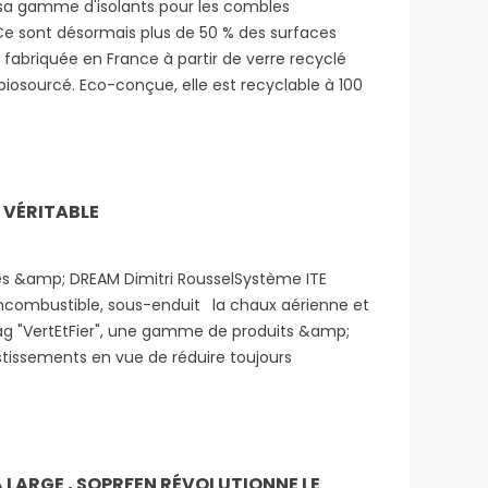
de sa gamme d'isolants pour les combles
!Ce sont désormais plus de 50 % des surfaces
t fabriquée en France à partir de verre recyclé
biosourcé. Eco-conçue, elle est recyclable à 100
 VÉRITABLE
es &amp; DREAM Dimitri RousselSystème ITE
incombustible, sous-enduit la chaux aérienne et
ag "VertEtFier", une gamme de produits &amp;
tissements en vue de réduire toujours
LARGE , SOPRFEN RÉVOLUTIONNE LE