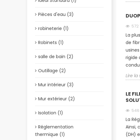
Idéal Standard (1)
Pièces d'eau (3)
DUOPR
572
robineterie (1)
La plu
Robinets (1)
de fib
usines
salle de bain (2)
rigide
conduc
Outillage (2)
Lire la
Mur intérieur (3)
LE FI
Mur extérieur (2)
SOLU
54
Isolation (1)
La Rég
Réglementation
Ainsi,
thermique (1)
(DH) e