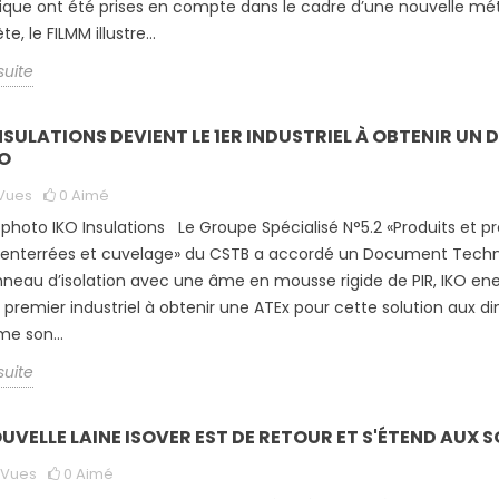
ique ont été prises en compte dans le cadre d’une nouvelle méth
e, le FILMM illustre...
 suite
NSULATIONS DEVIENT LE 1ER INDUSTRIEL À OBTENIR UN
RO
Vues
0
Aimé
 photo IKO Insulations Le Groupe Spécialisé N°5.2 «Produits et p
 enterrées et cuvelage» du CSTB a accordé un Document Techni
neau d’isolation avec une âme en mousse rigide de PIR, IKO ener
e premier industriel à obtenir une ATEx pour cette solution aux di
me son...
 suite
UVELLE LAINE ISOVER EST DE RETOUR ET S'ÉTEND AUX 
Vues
0
Aimé