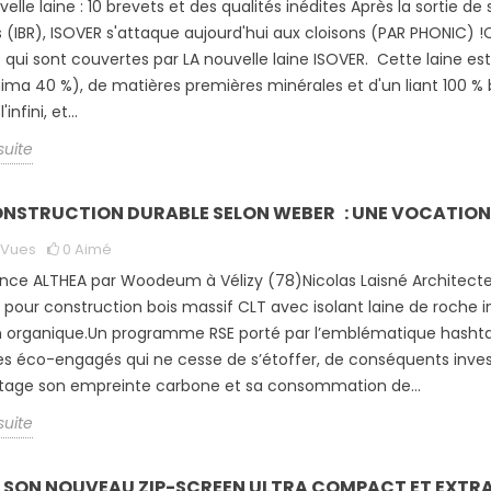
velle laine : 10 brevets et des qualités inédites Après la sortie 
 (IBR), ISOVER s'attaque aujourd'hui aux cloisons (PAR PHONIC) 
s qui sont couvertes par LA nouvelle laine ISOVER. Cette laine es
ima 40 %), de matières premières minérales et d'un liant 100 % 
'infini, et...
 suite
ONSTRUCTION DURABLE SELON WEBER : UNE VOCATION
Vues
0
Aimé
nce ALTHEA par Woodeum à Vélizy (78)Nicolas Laisné Architect
pour construction bois massif CLT avec isolant laine de roche 
on organique.Un programme RSE porté par l’emblématique hasht
es éco-engagés qui ne cesse de s’étoffer, de conséquents inves
tage son empreinte carbone et sa consommation de...
 suite
 SON NOUVEAU ZIP-SCREEN ULTRA COMPACT ET EXTRA 