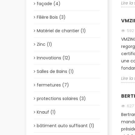
Lire la
façade (4)
Filière Bois (3)
VMZI
Matériel de chantier (1)
592
VMZINC
Zinc (1)
regorg
certif
Innovations (12)
une co
fondam
Salles de Bains (1)
Lire la
fermetures (7)
BERTR
protections solaires (3)
627
Knauf (1)
Bertra
mandat
bâtiment auto suffisant (1)
présid