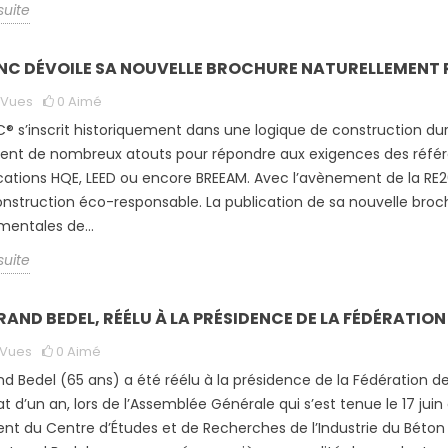
 suite
NC DÉVOILE SA NOUVELLE BROCHURE NATURELLEMENT
Vues
0
Aimé
® s’inscrit historiquement dans une logique de construction dur
ent de nombreux atouts pour répondre aux exigences des référen
ications HQE, LEED ou encore BREEAM. Avec l’avènement de la 
nstruction éco-responsable. La publication de sa nouvelle broch
entales de...
 suite
AND BEDEL, RÉÉLU À LA PRÉSIDENCE DE LA FÉDÉRATION 
Vues
0
Aimé
nd Bedel (65 ans) a été réélu à la présidence de la Fédération de
 d’un an, lors de l’Assemblée Générale qui s’est tenue le 17 juin
ent du Centre d’Études et de Recherches de l’Industrie du Béto