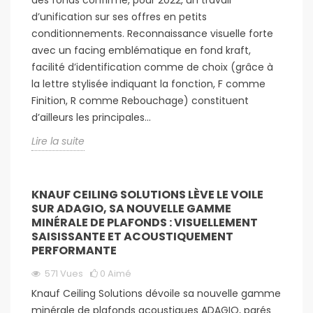
des fonds confirme, pour 2022, un travail
d’unification sur ses offres en petits
conditionnements. Reconnaissance visuelle forte
avec un facing emblématique en fond kraft,
facilité d’identification comme de choix (grâce à
la lettre stylisée indiquant la fonction, F comme
Finition, R comme Rebouchage) constituent
d’ailleurs les principales...
Lire la suite
KNAUF CEILING SOLUTIONS LÈVE LE VOILE
SUR ADAGIO, SA NOUVELLE GAMME
MINÉRALE DE PLAFONDS : VISUELLEMENT
SAISISSANTE ET ACOUSTIQUEMENT
PERFORMANTE
571
Vues
0
Aimé
Knauf Ceiling Solutions dévoile sa nouvelle gamme
minérale de plafonds acoustiques ADAGIO, parés