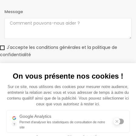
Message
J'accepte les conditions générales et la politique de
confidentialité
On vous présente nos cookies !
Sur ce site, nous utilisons des cookies pour mesurer notre audience,
entretenir la relation avec vous et vous adresser de temps à autre du
ENTREPRISE
keyboard_arrow_down
contenu qualitif ainsi que de la publicité. Vous pouvez sélectionner ici
ceux que vous autorisez à rester ici.
CONFIDENTIALITÉ
keyboard_arrow_down
Google Analytics
Permet d'analyser les statistiques de consultation de notre
?
site
Copyright 2020 BatiMédia pour BatiMaison . Tous droits réservés
Indispensable pour piloter notre site internet, il permet de mesure